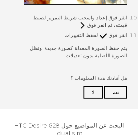
انقر فوق إعداد واسحب شريط التمرير لضبط
قيمته، ثم انقر فوق
.
انقر فوق
لحفظ التغييرات.
يتم حفظ الصورة المعدلة كصورة جديدة. وتظل
الصورة الأصلية بدون تعديلات.
هل أفادتك هذة المعلومات ؟
نعم
لا
شكرًا لك! تساعد ملاحظاتك الآخرين على تحديد المعلومات
الأكثر فائدة.
البحث عن المواضيع حول HTC Desire 628
dual sim