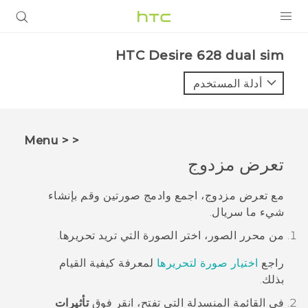
المنتجات
HTC Desire 628 dual sim‎
VIVE
أدلة المستخدم
G REIGNS
أجهزة الهواتف الذكية
< < Menu
VIVERSE
تعرض مزدوج
البرامج + التطبيقات
مع
تعرض مزدوج
، اجمع وادمج صورتين وقم بإنشاء
شيء ما سريال.
الدعم
من
محرر الصور
، اختر الصورة التي تريد تحريرها.
أجهزة HTC والملحقات
راجع
اختيار صورة لتحريرها
لمعرفة كيفية القيام
بذلك.
في القائمة المنسدلة التي تفتح، انقر فوق
تأثيرات