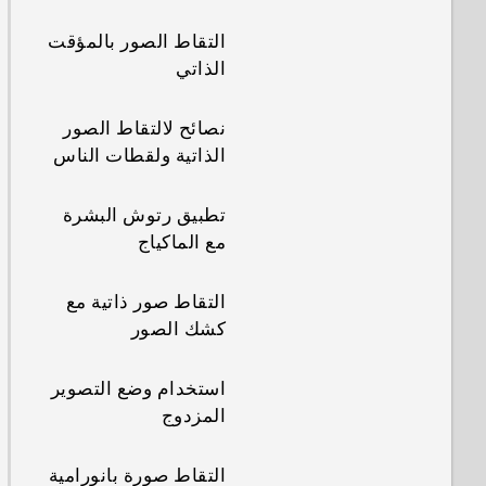
الرئيسية
تنزيل التطبيقات من
التقاط الصور بالمؤقت
الويب
تشغيل المجلدات
إضافة اختصارات
الذاتي
الذكية وإيقاف تشغيلها
الشاشة الرئيسية
إلغاء تثبيت تطبيق
نصائح لالتقاط الصور
ما هو عنصر واجهة
تحرير لوحات الشاشة
الذاتية ولقطات الناس
Home HTC
الرئيسية
Sense؟
تطبيق رتوش البشرة
تغيير الشاشة الرئيسية
مع الماكياج
إعداد عنصر واجهة
Home HTC Sense
تجميع التطبيقات في
التقاط صور ذاتية مع
لوحة التطبيق المصغر
كشك الصور
إعداد مواقع منزلك
وشريط بدء التشغيل
وعملك
استخدام وضع التصوير
ترتيب التطبيقات
المزدوج
تبديل المواقع يدويًا
التقاط صورة بانورامية