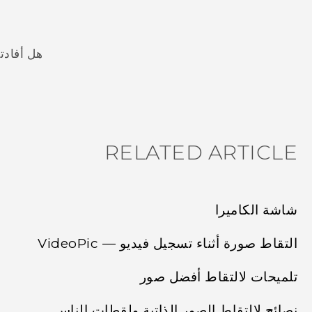
هل أفادت
شكرًا لك! تساعد ملاحظاتك الآخرين على تحديد المعلومات الأ
RELATED ARTICLE
شاشة الكاميرا
التقاط صورة أثناء تسجيل فيديو — VideoPic
تلميحات لالتقاط أفضل صور
نصائح لالتقاط الصور الذاتية ولقطات الناس