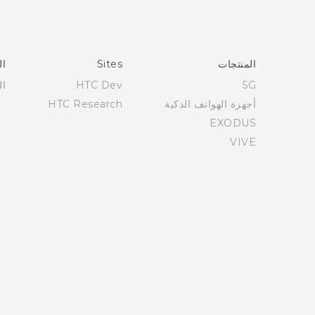
Française - Guide de démarrage rapide
Française - Mode d'emploi
Française - Guide de sécurité et de réglementation
المنتجات
Sites
ال
English - Quick start guide
5G
HTC Dev
ال
English - User manual
أجهزة الهواتف الذكية
HTC Research
English - Safety and regulatory guide
EXODUS
VIVE