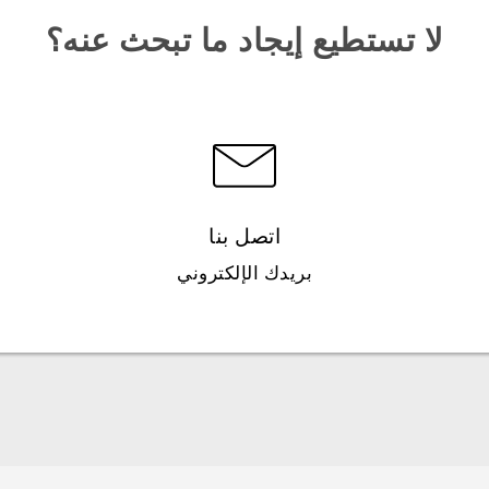
لا تستطيع إيجاد ما تبحث عنه؟
اتصل بنا
بريدك الإلكتروني
العربية - دليل البدء السريع
العربية - دليل المستخدم
العربية - دلیل السلامة والمعلومات التنظیمیة