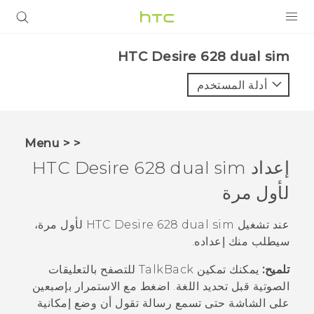
المنتجات
HTC Desire 628 dual sim‎
VIVE
أدلة المستخدم
G REIGNS
أجهزة الهواتف الذكية
< < Menu
VIVERSE
إعداد
HTC Desire 628 dual sim
لأول مرة
البرامج + التطبيقات
الدعم
عند تشغيل
HTC Desire 628 dual sim
لأول مرة،
سيطلب منك إعداده.
أجهزة HTC والملحقات
تلميح:
يمكنك تمكين
TalkBack
للتصفح بالتعليقات
الصوتية قبل تحديد اللغة. اضغط مع الاستمرار بإصبعين
على الشاشة حتى تسمع رسالة تقول أن وضع إمكانية