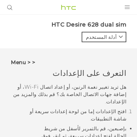
المنتجات
HTC Desire 628 dual sim‎
VIVE
أدلة المستخدم
G REIGNS
أجهزة الهواتف الذكية
< < Menu
VIVERSE
التعرف على الإعدادات
البرامج + التطبيقات
هل تريد تغيير نغمة الرنين، أو إعداد اتصال
Wi‍-Fi
، أو
إضافة جهات الاتصال الخاصة بك؟ قم بذلك والمزيد من
الدعم
الإعدادات.
أجهزة HTC والملحقات
افتح الإعدادات إما من لوحة
إعدادات سريعة
أو
شاشة
التطبيقات
.
بإصبعين، قم بالتمرير لأسفل من شريط
الحالة لفتح
إعدادات سريعة
، ثم انقر فوق