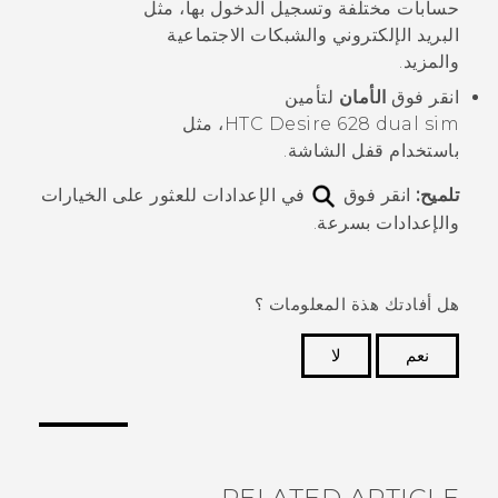
حسابات مختلفة وتسجيل الدخول بها، مثل
البريد الإلكتروني والشبكات الاجتماعية
والمزيد.
انقر فوق
الأمان
لتأمين
HTC Desire 628 dual sim
، مثل
باستخدام قفل الشاشة.
تلميح:
انقر فوق
في الإعدادات للعثور على الخيارات
والإعدادات بسرعة.
هل أفادتك هذة المعلومات ؟
نعم
لا
شكرًا لك! تساعد ملاحظاتك الآخرين على تحديد المعلومات
الأكثر فائدة.