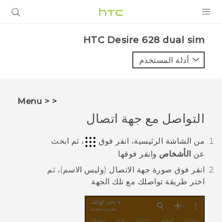
المنتجات
HTC Desire 628 dual sim‎
VIVE
أدلة المستخدم
G REIGNS
أجهزة الهواتف الذكية
< < Menu
VIVERSE
التواصل مع جهة اتصال
البرامج + التطبيقات
من الشاشة
الرئيسية
، انقر فوق
، ثم ابحث
عن
الأشخاص
وانقر فوقها.
الدعم
انقر فوق صورة جهة الاتصال (وليس الاسم)، ثم
أجهزة HTC والملحقات
اختر طريقة تواصلك مع تلك الجهة.