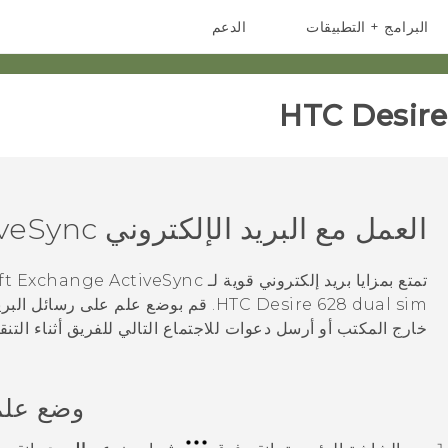
البرامج + التطبيقات
الدعم
أجهزة الهواتف الذكية
أجهزة HTC والملحقات
HTC Desire 
العمل مع البريد الإلكتروني Exchange
iveSync
تمتع بمزايا بريد إلكتروني قوية لـ
ActiveSync
Exchange
ft
HTC Desire 628 dual sim
. قم بوضع علم على رسائل البري
خارج المكتب أو أرسل دعوات للاجتماع التالي للفريق أثناء التنق
وضع علم