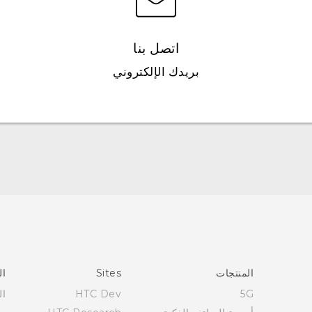
اتصل بنا
بريدك الإلكتروني
العربية - دليل البدء السريع
العربية - دليل المستخدم
العربية - دلیل السلامة والمعلومات التنظیمیة
Française - Guide de démarrage rapide
Française - Mode d'emploi
Française - Guide de sécurité et de réglementation
المنتجات
Sites
ال
English - Quick start guide
5G
HTC Dev
ال
English - User manual