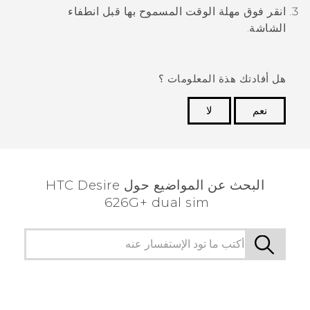
انقر فوق مهلة الوقت المسموح بها قبل انطفاء
الشاشة.
هل أفادتك هذة المعلومات ؟
نعم
لا
شكرًا لك! تساعد ملاحظاتك الآخرين على تحديد المعلومات
الأكثر فائدة.
البحث عن المواضيع حول HTC Desire
626G+ dual sim