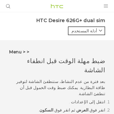
المنتجات
HTC Desire 626G+ dual sim‎
VIVE
أدلة المستخدم
G REIGNS
أجهزة الهواتف الذكية
< < Menu
VIVERSE
ضبط مهلة الوقت قبل انطفاء
الشاشة
البرامج + التطبيقات
الدعم
بعد فترة من عدم النشاط، ستنطفئ الشاشة لتوفير
طاقة البطارية. يمكنك ضبط وقت الخمول قبل أن
أجهزة HTC والملحقات
تنطفئ الشاشة.
انتقل إلى
الإعدادات
.
انقر فوق
العرض
ثم انقر فوق
السكون
.