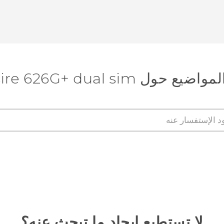
 HTC Desire 626G+ dual sim
لا تستطيع إيجاد ما تبحث عنه؟