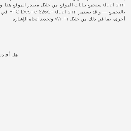
dual sim
ستجمع بيانات الموقع من خلال مصدر الموقع هذا. و
بالتجميع — و قد يستمر
HTC Desire 626G+ dual sim
في تو
أخرى، بما في ذلك من خلال
Wi‍-Fi
وتحديد اتجاه الإشارة.
هل أفادت
شكرًا لك! تساعد ملاحظاتك الآخرين على تحديد المعلومات الأ