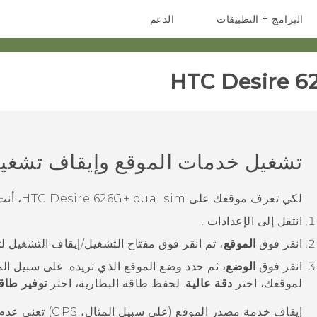
البرامج + التطبيقات
الدعم
أجهزة الهواتف الذكية
أجهزة HTC والملحقات
HTC Desire 62
تشغيل خدمات الموقع وإيقاف تشغيل
لكي تعرف موقعك على
HTC Desire 626G+ dual sim
، أنت
انتقل إلى
الإعدادات
.
انقر فوق
الموقع
، ثم انقر فوق مفتاح التشغيل/إيقاف التشغيل لت
انقر فوق
الوضع
، ثم حدد وضع الموقع الذي تريده.
على سبيل الم
لموقعك، اختر
دقة عالية
. لحفظ طاقة البطارية، اختر
توفير طاقة
إيقاف خدمة مصدر الموقع (على سبيل المثال، GPS) تعني عدم وجود تطبيقات في