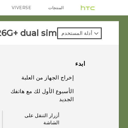
المنتجات
VIVERSE
G REIGNS
VIVE
6G+ dual sim‎
أدلة المستخدم
ابدء
إخراج الجهاز من العلبة
الأسبوع الأول لك مع هاتفك
HTC Desire 626G+
الجديد
dual sim
أزرار التنقل على
بطاقتي nano SIM
الشاشة