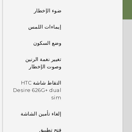
بطاقة التخزين
ضوء الإخطار
البطارية
إيماءات اللمس
تشغيل الطاقة وإيقاف
وضع السكون
تشغيلها
تغيير نغمة الرنين
وصوت الإخطار
التقاط شاشة HTC
Desire 626G+ dual
sim
إلغاء تأمين الشاشة
فتح تطبيق