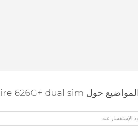
 HTC Desire 626G+ dual sim