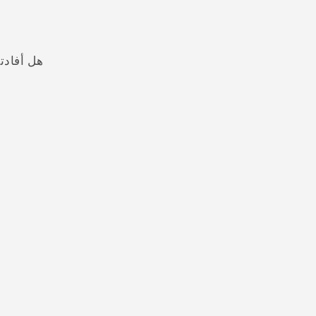
هل أفادت
شكرًا لك! تساعد ملاحظاتك الآخرين على تحديد المعلومات الأ