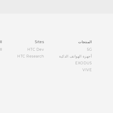
العربية - دليل البدء السريع
العربية - دليل المستخدم
Française - Guide de démarrage rapide
Française - Mode d'emploi
English - Quick start guide
المنتجات
Sites
ال
English - User manual
5G
HTC Dev
ال
أجهزة الهواتف الذكية
HTC Research
EXODUS
VIVE