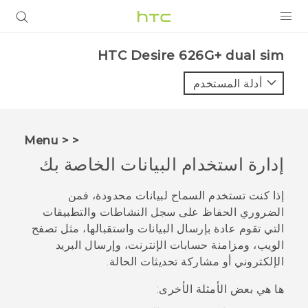
المنتجات
HTC Desire 626G+ dual sim‎
VIVE
أدلة المستخدم
G REIGNS
أجهزة الهواتف الذكية
< < Menu
VIVERSE
إدارة استخدام البيانات الخاصة بك
البرامج + التطبيقات
إذا كنت تستخدم السماح لبيانات محدودة، فمن
الضروري الحفاظ على سجل النشاطات والتطبيقات
الدعم
التي تقوم عادة بإرسال البيانات واستقبالها، مثل تصفح
الويب، ومزامنة حسابات الإنترنت، وإرسال البريد
أجهزة HTC والملحقات
الإلكتروني أو مشاركة تحديثات الحالة.
ها هي بعض الأمثلة الأخرى: