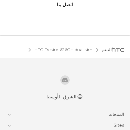
اتصل بنا
الدعم
HTC Desire 626G+ dual sim‎
الشرق الأوسط
العربية - دليل البدء السريع
المنتجات
العربية - دليل المستخدم
Française - Guide de démarrage rapide
5G
Sites
Française - Mode d'emploi