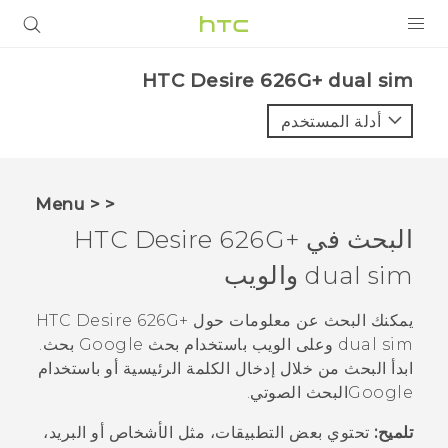
المنتجات
HTC Desire 626G+ dual sim‎
VIVE
أدلة المستخدم
G REIGNS
أجهزة الهواتف الذكية
< < Menu
VIVERSE
البحث في
HTC Desire 626G+
dual sim
والويب
البرامج + التطبيقات
الدعم
يمكنك البحث عن معلومات حول
HTC Desire 626G+
dual sim
وعلى الويب باستخدام بحث
Google
بحث
.
أجهزة HTC والملحقات
ابدأ البحث من خلال إدخال الكلمة الرئيسية أو باستخدام
Google
البحث الصوتي
.
تلميح:
تحتوي بعض التطبيقات، مثل
الأشخاص
أو
البريد
،