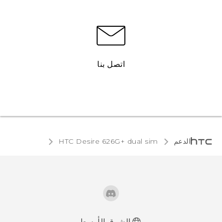
اتصل بنا
الدعم
HTC Desire 626G+ dual sim‎
الشرق الأوسط