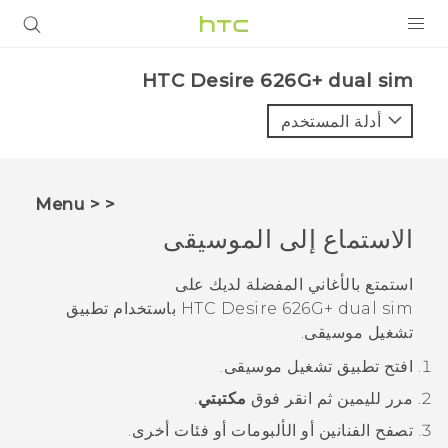
المنتجات
HTC Desire 626G+ dual sim‎
VIVE
أدلة المستخدم
G REIGNS
أجهزة الهواتف الذكية
< < Menu
VIVERSE
الاستماع إلى الموسيقى
البرامج + التطبيقات
استمتع بالأغاني المفضلة لديك على
HTC Desire 626G+ dual sim
باستخدام تطبيق
الدعم
تشغيل موسيقى
.
أجهزة HTC والملحقات
افتح تطبيق
تشغيل موسيقى
.
مرر لليمين ثم انقر فوق
مكتبتي
.
تصفح الفنانين أو الألبومات أو فئات أخرى.