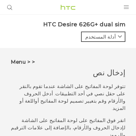
المنتجات
HTC Desire 626G+ dual sim‎
VIVE
أدلة المستخدم
G REIGNS
أجهزة الهواتف الذكية
< < Menu
VIVERSE
إدخال نص
البرامج + التطبيقات
تتوفر لوحة المفاتيح على الشاشة عندما تقوم بالنقر
على حقل نصي في أحد التطبيقات. أدخل الحروف
الدعم
والأرقام وقم بتغيير تصميم لوحة المفاتيح أواللغة أو
المزيد.
أجهزة HTC والملحقات
انقر فوق المفاتيح على لوحة المفاتيح على الشاشة
لإدخال الحروف والأرقام، بالإضافة إلى علامات الترقيم
والرموز.