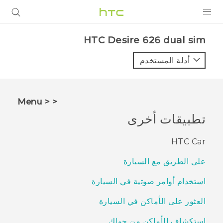
المنتجات
HTC Desire 626 dual sim‎
VIVE
أدلة المستخدم
G REIGNS
أجهزة الهواتف الذكية
< < Menu
VIVERSE
تطبيقات أخرى
البرامج + التطبيقات
HTC Car
الدعم
على الطريق مع السيارة
أجهزة HTC والملحقات
استخدام أوامر صوتية في السيارة
العثور على الأماكن في السيارة
استكشاف الأماكن من حولك