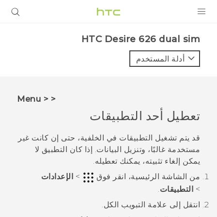
المنتجات
HTC Desire 626 dual sim‎
VIVE
أدلة المستخدم
G REIGNS
أجهزة الهواتف الذكية
< < Menu
VIVERSE
تعطيل أحد التطبيقات
البرامج + التطبيقات
قد يتم تشغيل التطبيقات في الخلفية، حتى إن كانت غير
مستخدمة غالبًا، وتنزيل البيانات. إذا كان التطبيق لا
الدعم
يمكن إلغاء تثبيته، يمكنك تعطيله.
أجهزة HTC والملحقات
من الشاشة
الرئيسية
، انقر فوق
>
الإعدادات
>
التطبيقات
.
انتقل إلى علامة التبويب
الكل
.