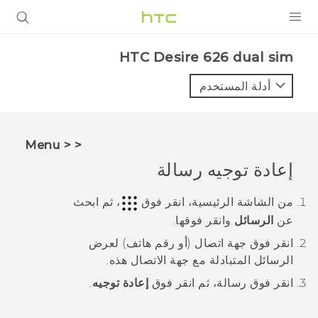
المنتجات
HTC Desire 626 dual sim‎
VIVE
أدلة المستخدم
G REIGNS
أجهزة الهواتف الذكية
< < Menu
VIVERSE
إعادة توجيه رسالة
البرامج + التطبيقات
من الشاشة
الرئيسية
، انقر فوق
، ثم ابحث
عن
الرسائل
وانقر فوقها.
الدعم
انقر فوق جهة اتصال (أو رقم هاتف) لعرض
أجهزة HTC والملحقات
الرسائل المتبادلة مع جهة الاتصال هذه.
انقر فوق رسالة، ثم انقر فوق
إعادة توجيه
.