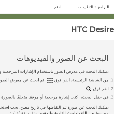
البرامج + التطبيقات
الدعم
أجهزة الهواتف الذكية
أجهزة HTC والملحقات
HTC Desire 
البحث عن الصور والفيديوهات
يمكنك البحث في
معرض الصور
باستخدام الإشارات المرجعية وم
من الشاشة
الرئيسية
، انقر فوق
، ثم ابحث عن
معرض الصور
انقر فوق
.
في حقل البحث، اكتب إشارة مرجعية أو موقعًا متعلقًا بالصورة أ
يمكنك البحث عن صورة تم التقاطها في تاريخ معين. يجب استخد
مضبوط في
الإعدادات
>
التاريخ والوقت
، مثل
01/13/2015
.