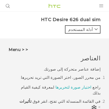
المنتجات
HTC Desire 626 dual sim‎
VIVE
أدلة المستخدم
G REIGNS
أجهزة الهواتف الذكية
< < Menu
VIVERSE
العناصر
البرامج + التطبيقات
إضافة عناصر متحركة إلى صورتك.
من
محرر الصور
، اختر الصورة التي تريد تحريرها.
الدعم
راجع
اختيار صورة لتحريرها
لمعرفة كيفية القيام
أجهزة HTC والملحقات
بذلك.
في القائمة المنسدلة التي تفتح، انقر فوق
تأثيرات
.
>