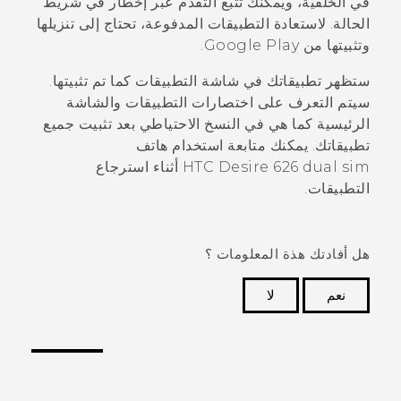
في الخلفية، ويمكنك تتبع التقدم عبر إخطار في شريط
الحالة. لاستعادة التطبيقات المدفوعة، تحتاج إلى تنزيلها
وتثبيتها من
Google Play
.
ستظهر تطبيقاتك في شاشة
التطبيقات
كما تم تثبيتها.
سيتم التعرف على اختصارات
التطبيقات
والشاشة
الرئيسية كما هي في النسخ الاحتياطي بعد تثبيت جميع
تطبيقاتك. يمكنك متابعة استخدام هاتف
HTC Desire 626 dual sim
أثناء استرجاع
التطبيقات.
هل أفادتك هذة المعلومات ؟
نعم
لا
شكرًا لك! تساعد ملاحظاتك الآخرين على تحديد المعلومات
الأكثر فائدة.