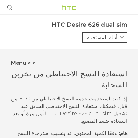
المنتجات
HTC Desire 626 dual sim‎
VIVE
أدلة المستخدم
G REIGNS
أجهزة الهواتف الذكية
< < Menu
VIVERSE
استعادة النسخ الاحتياطي من تخزين
السحابة
البرامج + التطبيقات
الدعم
إذا كنت استخدمت
خدمة النسخ الاحتياطي من HTC
من
قبل، فيمكنك استعادة النسخ الاحتياطي السابق عند
أجهزة HTC والملحقات
تشغيل
HTC Desire 626 dual sim
لأول مرة أو بعد
استعادة ضبط المصنع.
هام:
وفقًا لكمية المحتوى، قد يتسبب استرجاع النسخ