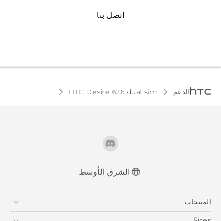
اتصل بنا
الدعم
HTC Desire 626 dual sim‎
الشرق الأوسط
العربية - دليل البدء السريع
المنتجات
العربية - دليل المستخدم
العربية - دليل البدء السريع(Ultra Edition)
5G
Sites