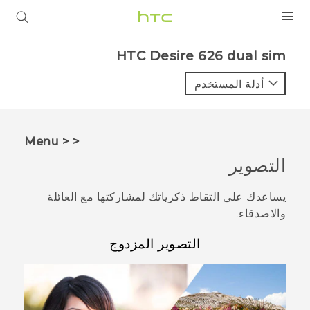
المنتجات
HTC Desire 626 dual sim‎
VIVE
أدلة المستخدم
G REIGNS
أجهزة الهواتف الذكية
< < Menu
VIVERSE
التصوير
البرامج + التطبيقات
يساعدك على التقاط ذكرياتك لمشاركتها مع العائلة
والاصدقاء.
الدعم
التصوير المزدوج
أجهزة HTC والملحقات