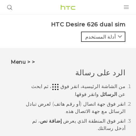
المنتجات
HTC Desire 626 dual sim‎
VIVE
أدلة المستخدم
G REIGNS
أجهزة الهواتف الذكية
< < Menu
VIVERSE
الرد على رسالة
البرامج + التطبيقات
من الشاشة
الرئيسية
، انقر فوق
، ثم ابحث
عن
الرسائل
وانقر فوقها.
الدعم
انقر فوق جهة اتصال (أو رقم هاتف) لعرض تبادل
أجهزة HTC والملحقات
الرسائل مع جهة الاتصال هذه.
انقر فوق المنطقة الذي يعرض
إضافة نص
، ثم
أدخل رسالتك.