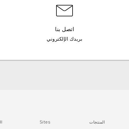
اتصل بنا
بريدك الإلكتروني
العربية - دليل البدء السريع
العربية - دليل المستخدم
Française - Guide de démarrage rapide
Française - Mode d'emploi
Quick start guide
المنتجات
Sites
ال
User manual