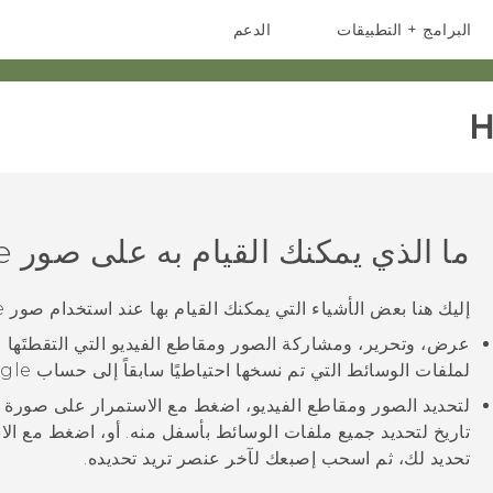
البرامج + التطبيقات
الدعم
أجهزة الهواتف الذكية
أجهزة HTC والملحقات
H
ما الذي يمكنك القيام به على
صور Google
إليك هنا بعض الأشياء التي يمكنك القيام بها عند استخدام
صور Google
عرض، وتحرير، ومشاركة الصور ومقاطع الفيديو التي التقطتَها ع
لملفات الوسائط التي تم نسخها احتياطيًا سابقاً إلى حساب
gle
لتحديد الصور ومقاطع الفيديو، اضغط مع الاستمرار على صورة م
تاريخ لتحديد جميع ملفات الوسائط بأسفل منه. أو، اضغط مع ا
تحديد لك، ثم اسحب إصبعك لآخر عنصر تريد تحديده.