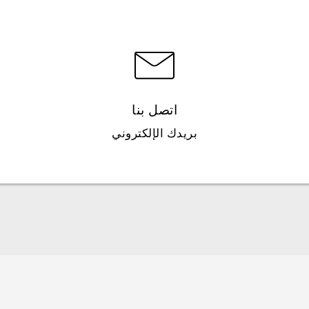
اتصل بنا
بريدك الإلكتروني
العربية - دليل البدء السريع
العربية - دليل المستخدم
Française - Guide de démarrage rapide