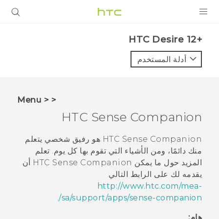
المنتجات
HTC Desire 12+‎
VIVE
أدلة المستخدم
G REIGNS
أجهزة الهواتف الذكية
< < Menu
VIVERSE
HTC Sense Companion
البرامج + التطبيقات
HTC Sense Companion
هو رفيق شخصي يتعلم
منك دائمًا، ومن الأشياء التي تقوم بها كل يوم. تعلم
الدعم
المزيد حول ما يمكن
HTC Sense Companion
أن
يقدمه لك على الرابط التالي
أجهزة HTC والملحقات
http://www.htc.com/mea-
.
sa/support/apps/sense-companion/
هام: