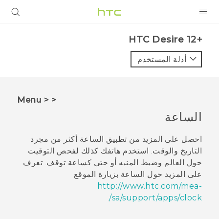
المنتجات
HTC Desire 12+‎
VIVE
أدلة المستخدم
G REIGNS
أجهزة الهواتف الذكية
< < Menu
VIVERSE
الساعة
البرامج + التطبيقات
احصل على المزيد من تطبيق
الساعة
أكثر من مجرد
التاريخ والوقت. استخدم هاتفك كذلك لفحص التوقيت
الدعم
حول العالم وضبط المنبه أو حتى كساعة توقف. تعرف
على المزيد حول
الساعة
بزيارة الموقع
أجهزة HTC والملحقات
http://www.htc.com/mea-
.
sa/support/apps/clock/