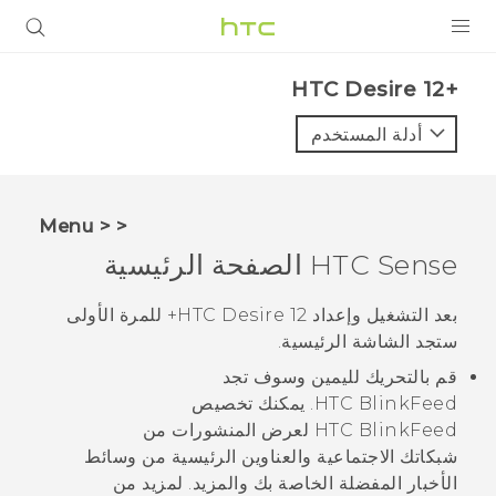
المنتجات
HTC Desire 12+‎
VIVE
أدلة المستخدم
G REIGNS
أجهزة الهواتف الذكية
< < Menu
VIVERSE
HTC Sense
الصفحة الرئيسية
البرامج + التطبيقات
بعد التشغيل وإعداد
HTC Desire 12+
للمرة الأولى
ستجد الشاشة
الرئيسية
.
الدعم
قم بالتحريك لليمين وسوف تجد
أجهزة HTC والملحقات
HTC BlinkFeed
. يمكنك تخصيص
HTC BlinkFeed
لعرض المنشورات من
شبكاتك الاجتماعية والعناوين الرئيسية من وسائط
الأخبار المفضلة الخاصة بك والمزيد. لمزيد من