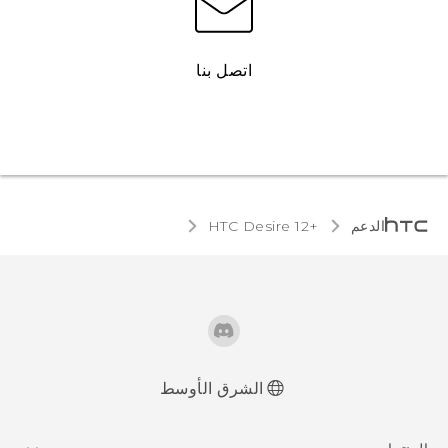
اتصل بنا
الدعم
HTC Desire 12+‎
الشرق الأوسط
العربية - دليل البدء السريع