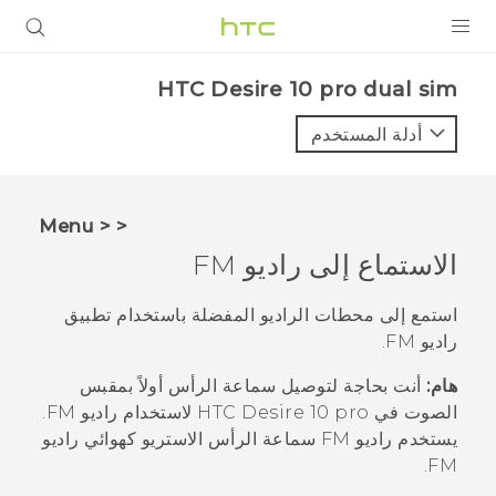
المنتجات
HTC Desire 10 pro dual sim‎
VIVE
أدلة المستخدم
G REIGNS
أجهزة الهواتف الذكية
< < Menu
VIVERSE
الاستماع إلى
راديو FM
البرامج + التطبيقات
استمع إلى محطات الراديو المفضلة باستخدام تطبيق
راديو FM
.
الدعم
هام:
أنت بحاجة لتوصيل سماعة الرأس أولاً بمقبس
أجهزة HTC والملحقات
الصوت في
HTC Desire 10 pro
لاستخدام
راديو FM
.
يستخدم
راديو FM
سماعة الرأس الاستريو كهوائي راديو
FM.