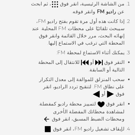
من الشاشة
الرئيسية
، انقر فوق
، ثم ابحث
عن
راديو FM
وانقر فوقه.
إذا كانت هذه أول مرة تقوم بفتح
راديو FM
،
سيبحث تلقائيًا على محطات FM المحلية. عند
إنهائه البحث، مرر خلال القائمة وانقر فوق
المحطة التي ترغب في الاستماع إليها.
يمكنك أثناء الاستماع لمحطة FM:
النقر فوق
أو
للانتقال إلى المحطة
التالية أو السابقة.
سحب المنزلق للموالفة إلى معدل التكرار
على نطاق FM. لتنقيح تردد الراديو، انقر
فوق
أو
.
انقر فوق
لتمييز محطة راديو كمفضلة.
لمشاهدة محطاتك المفضلة الأخرى
ومحطات الضبط المسبق، انقر فوق
.
لإيقاف تشغيل
راديو FM
، انقر فوق
.