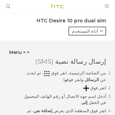
المنتجات
HTC Desire 10 pro dual sim‎
VIVE
أدلة المستخدم
G REIGNS
أجهزة الهواتف الذكية
< < Menu
VIVERSE
إرسال رسالة نصية (SMS)
البرامج + التطبيقات
من الشاشة
الرئيسية
، انقر فوق
، ثم ابحث
عن
الرسائل
وانقر فوقها.
الدعم
انقر فوق
.
أجهزة HTC والملحقات
أدخل اسم جهة الاتصال أو رقم الهاتف المحمول
في الحقل
إلى
.
انقر فوق المنطقة الذي يعرض
إضافة نص
، ثم