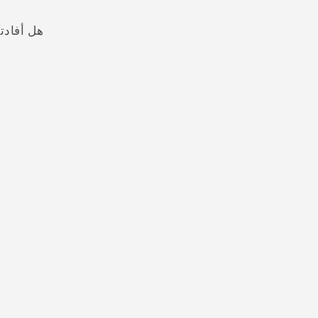
هل أفادت
شكرًا لك! تساعد ملاحظاتك الآخرين على تحديد المعلومات الأ