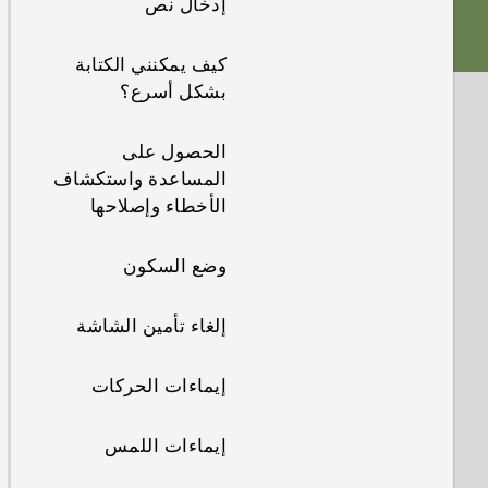
إدخال نص
منافذ لأدراج البطاقات
ما هو الفرق عن لوحة
كيف يمكنني الكتابة
بطاقة nano SIM
المفاتيح على الشاشة
بشكل أسرع؟
بطاقة التخزين
الصوت
الحصول على
المساعدة واستكشاف
شحن البطارية
ذو طابع شخصي بحقّ
الأخطاء وإصلاحها
تشغيل الطاقة وإيقاف
Boost+
وضع السكون
تشغيلها
Android 6.0
إلغاء تأمين الشاشة
اختيار أية بطاقة
Marshmallow
nano SIM لتوصيلها
إيماءات الحركات
بشبكة 4G LTE
تحديثات التطبيقات
والبرامج
إيماءات اللمس
إدارة بطاقات nano
SIM مع إدارة الشبكة