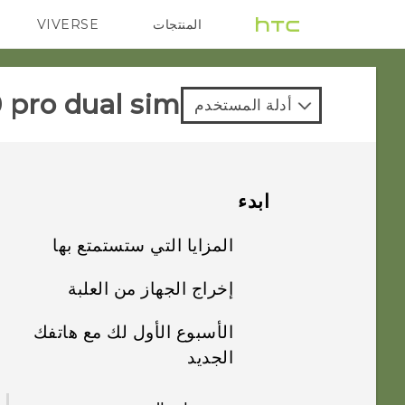
المنتجات
VIVERSE
G REIGNS
VIVE
 pro dual sim‎
أدلة المستخدم
ابدء
المزايا التي ستستمتع بها
إخراج الجهاز من العلبة
ما هو الخاص مع
الكاميرا
الأسبوع الأول لك مع هاتفك
نظرة عامة على HTC
الجديد
Desire 10 pro
الأفضل من HTC
وصور Google