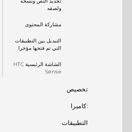
تحديد النص ونسخه
ولصقه
مشاركة المحتوى
التبديل بين التطبيقات
التي تم فتحها مؤخرا
الشاشة الرئيسية HTC
Sense
تخصيص
نقل الهاتف وإعداده
:كاميرا
إضفاء الطابع الشخصي
التقاط صور ومقاطع فيديو
إعداد HTC Desire
التطبيقات
10 pro لأول مرة