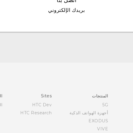
اتصل بنا
بريدك الإلكتروني
العربية - دليل البدء السريع
العربية - دليل المستخدم
العربية - دلیل السلامة والمعلومات التنظیمیة
Française - Guide de démarrage rapide
Française - Mode d'emploi
المنتجات
Sites
ال
Française - Guide de sécurité et de réglementation
5G
HTC Dev
ال
أجهزة الهواتف الذكية
HTC Research
EXODUS
VIVE