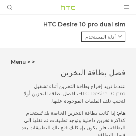
المنتجات
HTC Desire 10 pro dual sim‎
VIVE
أدلة المستخدم
G REIGNS
أجهزة الهواتف الذكية
< < Menu
VIVERSE
فصل بطاقة التخزين
البرامج + التطبيقات
عندما تريد إخراج بطاقة التخزين أثناء تشغيل
HTC Desire 10 pro
، افصل بطاقة التخزين أولا
الدعم
لتجنب تلف الملفات الموجودة عليها.
أجهزة HTC والملحقات
هام:
إذا كانت بطاقة التخزين الخاصة بك تُستخدم
كذاكرة تخزين داخلية وتوجد تطبيقات تم نقلها إلى
البطاقة، فلن يكون بإمكانك فتح تلك التطبيقات بعد
فصل البطاقة.