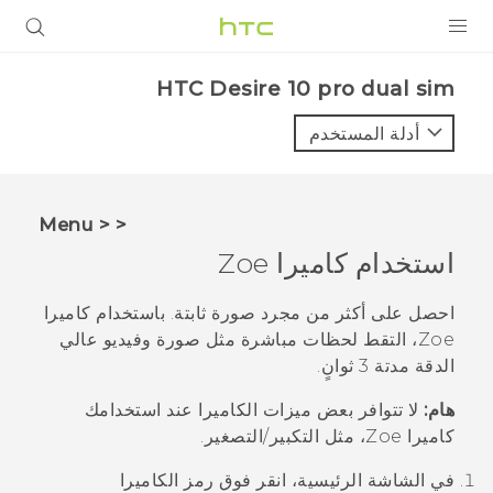
المنتجات
HTC Desire 10 pro dual sim‎
VIVE
أدلة المستخدم
G REIGNS
أجهزة الهواتف الذكية
< < Menu
VIVERSE
استخدام
كاميرا Zoe
البرامج + التطبيقات
احصل على أكثر من مجرد صورة ثابتة. باستخدام
كاميرا
Zoe
، التقط لحظات مباشرة مثل صورة وفيديو عالي
الدعم
الدقة مدتة 3 ثوانٍ.
أجهزة HTC والملحقات
هام:
لا تتوافر بعض ميزات الكاميرا عند استخدامك
كاميرا Zoe
، مثل التكبير/التصغير.
في الشاشة
الرئيسية
، انقر فوق رمز الكاميرا