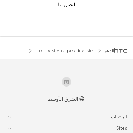
اتصل بنا
الدعم
HTC Desire 10 pro dual sim‎
الشرق الأوسط
العربية - دليل البدء السريع
المنتجات
العربية - دليل المستخدم
العربية - دلیل السلامة والمعلومات التنظیمیة
5G
Sites
Française - Guide de démarrage rapide