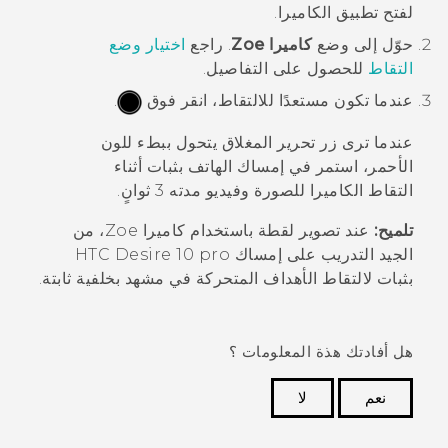
لفتح تطبيق
الكاميرا
.
حوّل إلى وضع
كاميرا Zoe
.
راجع
اختيار وضع
التقاط
للحصول على التفاصيل.
عندما تكون مستعدًا للالتقاط، انقر فوق
.
عندما ترى زر تحرير المغلاق يتحول ببطء للون
الأحمر، استمر في إمساك الهاتف بثبات أثناء
التقاط الكاميرا للصورة وفيديو مدته 3 ثوانٍ.
تلميح:
عند تصوير لقطة باستخدام
كاميرا Zoe
، من
الجيد التدريب على إمساك
HTC Desire 10 pro
بثبات لالتقاط الأهداف المتحركة في مشهد بخلفية ثابتة.
هل أفادتك هذة المعلومات ؟
نعم
لا
شكرًا لك! تساعد ملاحظاتك الآخرين على تحديد المعلومات