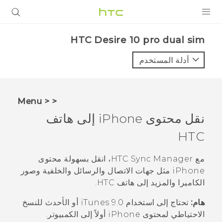
المنتجات
HTC Desire 10 pro dual sim‎
VIVE
أدلة المستخدم
G REIGNS
أجهزة الهواتف الذكية
< < Menu
VIVERSE
نقل محتوى
iPhone
إلى هاتف
HTC
البرامج + التطبيقات
الدعم
مع
HTC Sync Manager
، انقل بسهولة محتوى
iPhone
مثل جهات الاتصال والرسائل والخلفية وصور
أجهزة HTC والملحقات
الكاميرا والمزيد إلى هاتف HTC.
هام:
تحتاج إلى استخدام
iTunes
9.0 أو الأحدث للنسخ
الاحتياطي لمحتوى
iPhone
أولاً إلى الكمبيوتر.