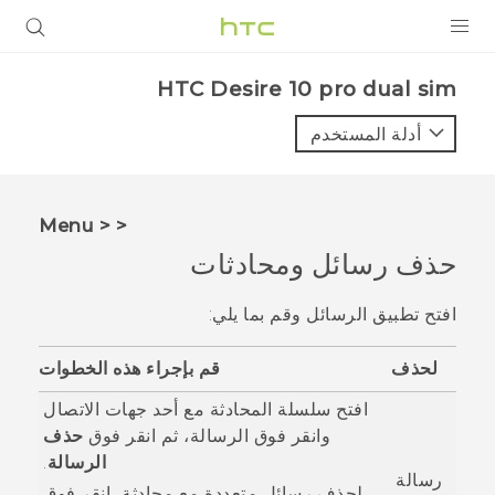
المنتجات
HTC Desire 10 pro dual sim‎
VIVE
أدلة المستخدم
G REIGNS
أجهزة الهواتف الذكية
< < Menu
VIVERSE
حذف رسائل ومحادثات
البرامج + التطبيقات
افتح تطبيق
الرسائل
وقم بما يلي:
الدعم
لحذف
قم بإجراء هذه الخطوات
أجهزة HTC والملحقات
افتح سلسلة المحادثة مع أحد جهات الاتصال
وانقر فوق الرسالة، ثم انقر فوق
حذف
الرسالة
.
رسالة
لحذف رسائل متعددة مع محادثة، انقر فوق