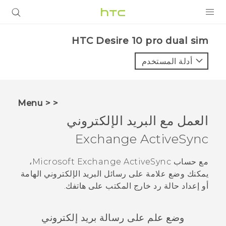
المنتجات
HTC Desire 10 pro dual sim‎
VIVE
أدلة المستخدم
G REIGNS
أجهزة الهواتف الذكية
< < Menu
VIVERSE
العمل مع البريد الإلكتروني
Exchange
ActiveSync
البرامج + التطبيقات
الدعم
مع حساب
ActiveSync
Exchange
Microsoft
،
يمكنك وضع علامة على رسائل البريد الإلكتروني الهامة
أجهزة HTC والملحقات
أو إعداد حالة رد خارج المكتب على هاتفك.
وضع علم على رسالة بريد إلكتروني