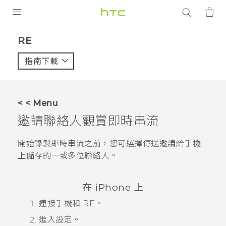
產品
RE‎
VIVE
指南下載
智能手機
G REIGNS
< < Menu
配件
邀請聯絡人觀賞即時串流
VIVERSE
開始錄製即時串流之前，您可選擇傳送邀請給手機
上儲存的一或多位聯絡人。
應用程式
支援服務
在
iPhone
上
登入
連接手機和
RE
。
進入設定。