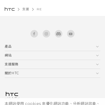
支援
RE‎
產品
5G
網站
使用手冊
智能手機
RE 拆封指南
HTC Dev
支援服務
區塊鍊手機
HTC Research
服務中心
關於HTC
配件
產品有限保固說明
ESG
VIVE
公告欄
投資人
私隱政策
產品安全
本網站使用 cookies 來優化網站功能、分析網站效能、