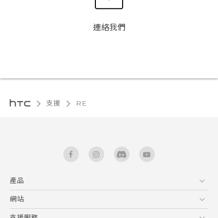
連絡我們
支援
RE‎
產品
5G
網站
使用手冊
智能手機
RE 拆封指南
HTC Dev
支援服務