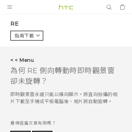
產品
RE‎
VIVE
指南下載
智能手機
G REIGNS
< < Menu
配件
為何
RE
側向轉動時
即時觀景窗
VIVERSE
卻未旋轉？
應用程式
即時觀景窗
永遠只能以橫向顯示。將直向拍攝的相
片下載至手機或平板電腦後，相片將自動旋轉。
支援服務
登入
覺得這篇文章有用嗎？