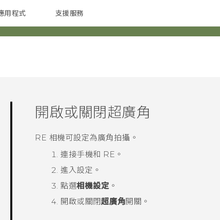
應用程式
支援服務
G REIGNS
配件
開啟或關閉超廣角
RE
相機可設定為廣角拍攝。
連接手機和
RE
。
進入設定。
點選
相機設定
。
開啟或關閉
超廣角
開關。