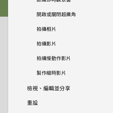
初次配對 RE 和手機
電池
式？
開啟或關閉超廣角
連接 RE 和手機
防水保護
將 RE 與手機配對時，要如何知
道裝置清單中哪一個是我的
拍攝相片
探索基本和進階設定
RE 應用程式
RE？
拍攝影片
檢查韌體更新
RE 應用程式偵測不到我的
手腕繫繩
RE。我該怎麼做？
拍攝慢動作影片
中斷 RE 和手機的連線
為何 RE 連線至手機時網際網路
連線會斷斷續續？
製作縮時影片
RE 是否支援 5GHz Wi-Fi？
檢視、編輯並分享
RE 支援哪些類型的 Wi-Fi 安全
檢視相片及影片
重設
性？