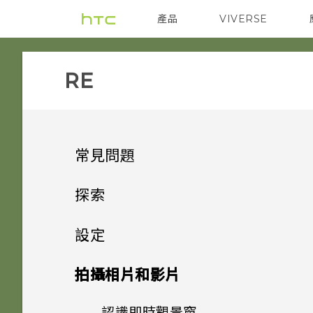
產品
VIVERSE
VIVE
智能手機
RE‎
常見問題
GETTING STARTED
探索
GETTING STARTED
RE 簡介
設定
在手機上下載及安裝 RE 應用程
式的需求為何？
第一次設定 RE
SD 卡
拍攝相片和影片
哪些裝置不相容於 RE 應用程
認識即時觀景窗