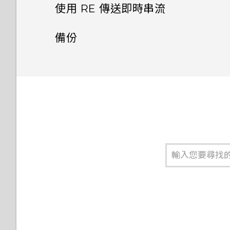
格式化記憶卡
依類型排序媒體
使用 RE 傳送即時串流
為何設定 RE 應用程式時找不到
特定的 Wi-Fi 網路？
關於即時串流
將 RE 恢復為原廠預設值
備份
從 RE 下載相片和影片
如何避免未獲授權的裝置連接至
我的 RE？
將相片和影片備份至線上儲存
設定 RE 傳送即時串流
分享相片和影片
空間
如果手機已連接至藍牙裝置，是
邀請聯絡人觀賞即時串流
將 RE 的媒體檔複製到電腦
否仍能連接至 RE？
備份媒體檔
錄製即時串流
刪除相片和影片
為何每次使用 iOS 版的 RE 應
用程式時都需要手動將 RE 連接
透過電子郵件或社交網路分享
移除魚眼特效
至Wi-Fi 網路？
即時串流
我的智慧型裝置無法連接至
RE，我該怎麼做？
我忘記密碼了。我該怎麼做？