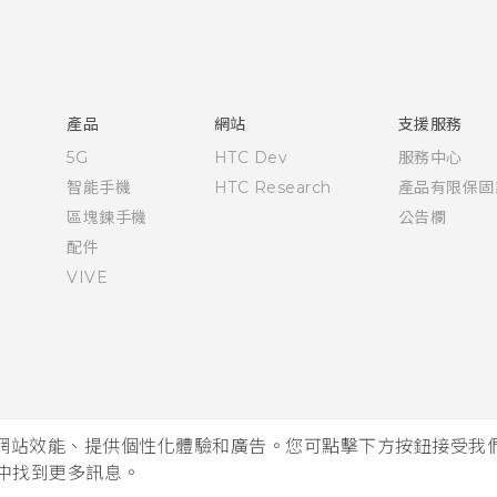
使用手冊
RE 拆封指南
產品
網站
支援服務
5G
HTC Dev
服務中心
智能手機
HTC Research
產品有限保固
區塊鍊手機
公告欄
配件
VIVE
析網站效能、提供個性化體驗和廣告。您可點擊下方按鈕接受我們的 
中找到更多訊息。