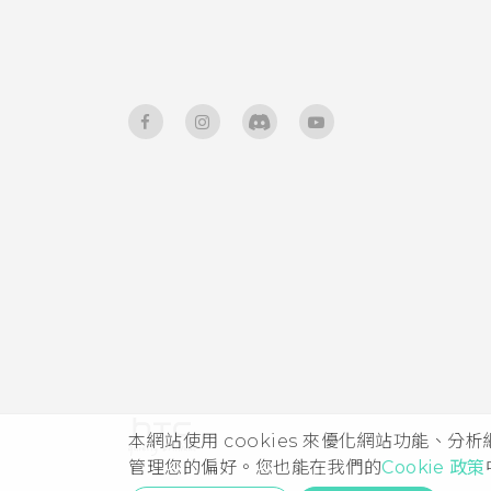
如何完全關閉 RE？
為何 RE 會變熱？
為何 RE 拍出一堆空白相片？
RE 可同時連接至多部手機嗎？
將 RE 連接至手機時，手機出現
錯誤訊息「90」。此訊息代表
什麼意思？
RE 發出連續嗶聲。發出嗶聲代
表什麼意思？
本網站使用 cookies 來優化網站功能、分
管理您的偏好。您也能在我們的
Cookie 政策
為何 RE 側向轉動時即時觀景窗