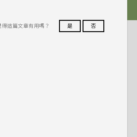
覺得這篇文章有用嗎？
是
否
謝謝您！