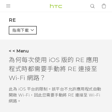
產品
RE‎
VIVE
指南下載
智能手機
G REIGNS
< < Menu
配件
為何每次使用
iOS
版的
RE
應用
VIVERSE
程式時都需要手動將
RE
連接至
Wi-Fi
網路？
應用程式
此為
iOS
平台的限制。該平台不允許應用程式自動
支援服務
開啟
Wi-Fi
，因此您需要手動將
RE
連接至
Wi-Fi
登入
網路。