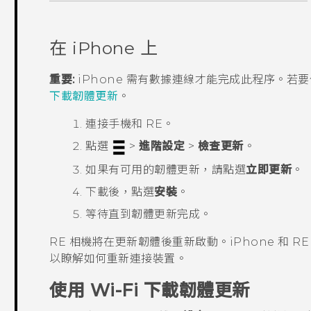
在
iPhone
上
重要:
iPhone
需有數據連線才能完成此程序。若
下載韌體更新
。
連接手機和
RE
。
點選
>
進階設定
>
檢查更新
。
如果有可用的韌體更新，請點選
立即更新
。
下載後，點選
安裝
。
等待直到韌體更新完成。
RE
相機將在更新韌體後重新啟動。
iPhone
和
RE
以瞭解如何重新連接裝置。
使用
Wi-Fi
下載韌體更新