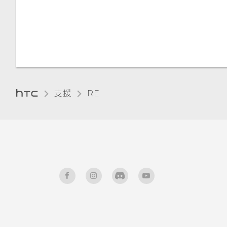
卻未旋轉？
按下快門鍵時 RE 沒有反應。要
如何修正這個問題？
我的 RE 無法充電。裝置發生什
麼問題？
支援
RE‎