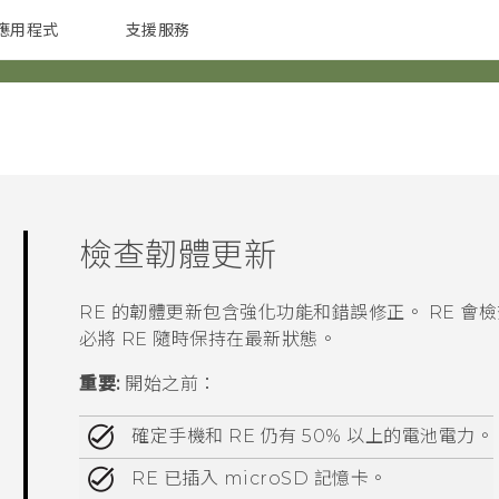
應用程式
支援服務
G REIGNS
配件
檢查韌體更新
RE
的韌體更新包含強化功能和錯誤修正。
RE
會檢
必將
RE
隨時保持在最新狀態。
重要:
開始之前：
確定手機和
RE
仍有 50% 以上的電池電力。
RE
已插入
microSD
記憶卡。