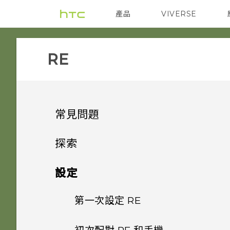
產品
VIVERSE
VIVE
智能手機
RE‎
常見問題
GETTING STARTED
探索
GETTING STARTED
RE 簡介
設定
在手機上下載及安裝 RE 應用程
式的需求為何？
第一次設定 RE
SD 卡
哪些裝置不相容於 RE 應用程