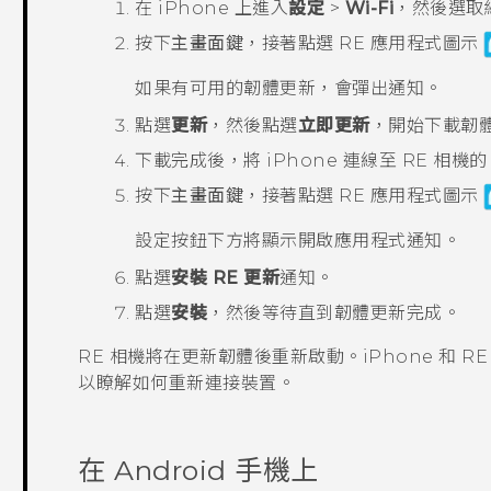
在
iPhone
上進入
設定
>
Wi-Fi
，然後選取
按下
主畫面鍵
，接著點選
RE
應用程式圖示
如果有可用的韌體更新，會彈出通知。
點選
更新
，然後點選
立即更新
，開始下載韌
下載完成後，將
iPhone
連線至
RE
相機
按下
主畫面鍵
，接著點選
RE
應用程式圖示
設定
按鈕下方將顯示開啟應用程式通知。
點選
安裝 RE 更新
通知。
點選
安裝
，然後等待直到韌體更新完成。
RE
相機將在更新韌體後重新啟動。
iPhone
和
RE
以瞭解如何重新連接裝置。
在
Android
手機上