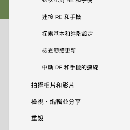
初次配對 RE 和手機
電池
式？
連接 RE 和手機
防水保護
將 RE 與手機配對時，要如何知
道裝置清單中哪一個是我的
探索基本和進階設定
RE 應用程式
RE？
檢查韌體更新
RE 應用程式偵測不到我的
手腕繫繩
RE。我該怎麼做？
中斷 RE 和手機的連線
為何 RE 連線至手機時網際網路
連線會斷斷續續？
拍攝相片和影片
RE 是否支援 5GHz Wi-Fi？
認識即時觀景窗
檢視、編輯並分享
RE 支援哪些類型的 Wi-Fi 安全
檢視相片及影片
開啟或關閉超廣角
重設
性？