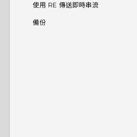
格式化記憶卡
依類型排序媒體
使用 RE 傳送即時串流
拍攝相片
為何設定 RE 應用程式時找不到
特定的 Wi-Fi 網路？
關於即時串流
將 RE 恢復為原廠預設值
備份
從 RE 下載相片和影片
拍攝影片
如何避免未獲授權的裝置連接至
我的 RE？
將相片和影片備份至線上儲存
設定 RE 傳送即時串流
分享相片和影片
拍攝慢動作影片
空間
如果手機已連接至藍牙裝置，是
邀請聯絡人觀賞即時串流
將 RE 的媒體檔複製到電腦
製作縮時影片
否仍能連接至 RE？
備份媒體檔
錄製即時串流
刪除相片和影片
為何每次使用 iOS 版的 RE 應
用程式時都需要手動將 RE 連接
透過電子郵件或社交網路分享
移除魚眼特效
至Wi-Fi 網路？
即時串流
我的智慧型裝置無法連接至
RE，我該怎麼做？
我忘記密碼了。我該怎麼做？