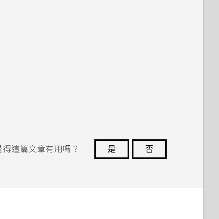
覺得這篇文章有用嗎？
是
否
謝謝您！