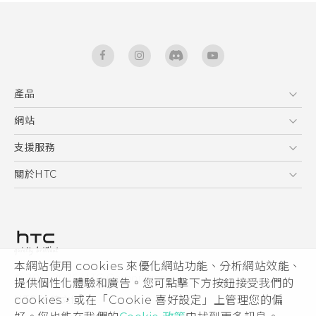
產品
5G
網站
使用手冊
智能手機
RE 拆封指南
HTC Dev
支援服務
區塊鍊手機
HTC Research
服務中心
關於HTC
配件
產品有限保固說明
ESG
VIVE
公告欄
投資人
私隱政策
產品安全
本網站使用 cookies 來優化網站功能、分析網站效能、
© 2011-2026 HTC Corporation
提供個性化體驗和廣告。您可點擊下方按鈕接受我們的
加入HTC
HTC 法律文件
cookies，或在「Cookie 喜好設定」上管理您的偏
Security and Privacy Whitepaper