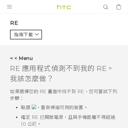
產品
RE‎
VIVE
指南下載
智能手機
G REIGNS
< < Menu
配件
RE
應用程式偵測不到我的
RE
。
VIVERSE
我該怎麼做？
應用程式
如果
選擇您的 RE
畫面中找不到
RE
，您可嘗試下列
步驟：
支援服務
點選
，重新掃描可用的裝置。
登入
確定
RE
已開啟電源，且與手機距離不得超過
10 公尺。