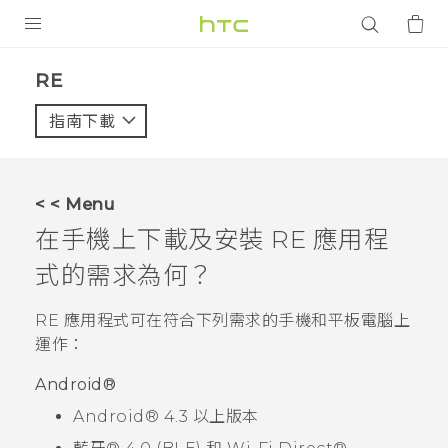
產品
RE‎
VIVE
指南下載
智能手機
G REIGNS
< < Menu
配件
在手機上下載及安裝
RE
應用程
VIVERSE
式的需求為何？
應用程式
RE
應用程式可在符合下列需求的手機和平板電腦上
運作：
支援服務
Android®
登入
Android®
4.3 以上版本