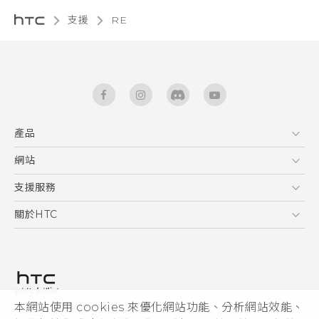
支援
RE‎
產品
5G
網站
使用手冊
智能手機
RE 拆封指南
HTC Dev
支援服務
區塊鍊手機
HTC Research
服務中心
關於HTC
配件
產品有限保固說明
ESG
VIVE
公告欄
投資人
私隱政策
產品安全
本網站使用 cookies 來優化網站功能、分析網站效能、