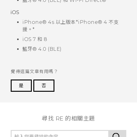
藍牙®
4.0 (BLE) 和
Wi-Fi Direct®
iOS
iPhone®
4s 以上版本*
iPhone®
4 不支
援。*
iOS
7 和 8
藍牙®
4.0 (BLE)
覺得這篇文章有用嗎？
是
否
謝謝您！
尋找 RE 的相關主題