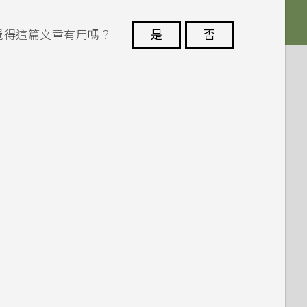
覺得這篇文章有用嗎？
是
否
謝謝您！