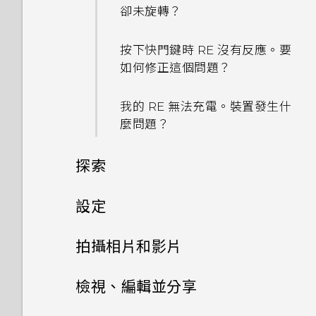
卻未旋轉？
按下快門鍵時 RE 沒有反應。要
如何修正這個問題？
我的 RE 無法充電。裝置發生什
麼問題？
探索
RE 簡介
設定
第一次設定 RE
SD 卡
拍攝相片和影片
認識即時觀景窗
初次配對 RE 和手機
檢視、編輯並分享
電池