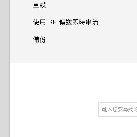
檢視相片及影片
開啟或關閉超廣角
重設
連接 RE 和手機
防水保護
格式化記憶卡
依類型排序媒體
使用 RE 傳送即時串流
拍攝相片
探索基本和進階設定
RE 應用程式
關於即時串流
將 RE 恢復為原廠預設值
備份
從 RE 下載相片和影片
拍攝影片
檢查韌體更新
手腕繫繩
將相片和影片備份至線上儲存
設定 RE 傳送即時串流
分享相片和影片
拍攝慢動作影片
中斷 RE 和手機的連線
空間
邀請聯絡人觀賞即時串流
將 RE 的媒體檔複製到電腦
製作縮時影片
備份媒體檔
錄製即時串流
刪除相片和影片
透過電子郵件或社交網路分享
移除魚眼特效
即時串流