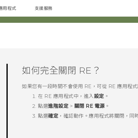
應用程式
支援服務
G REIGNS
配件
如何完全關閉
RE
？
如果您有一段時間不會使用
RE
，可從
RE
應用程
在
RE
應用程式中，進入
設定
。
點選
進階設定
>
關閉 RE 電源
。
點選
確定
，確認動作。應用程式將關閉，同