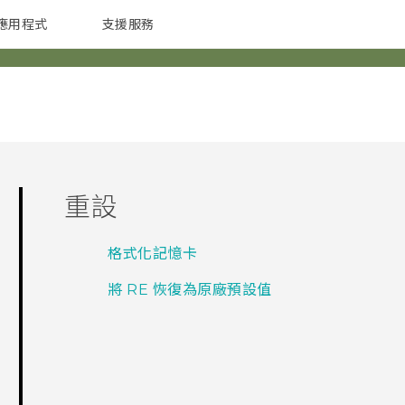
應用程式
支援服務
G REIGNS
配件
重設
格式化記憶卡
將 RE 恢復為原廠預設值