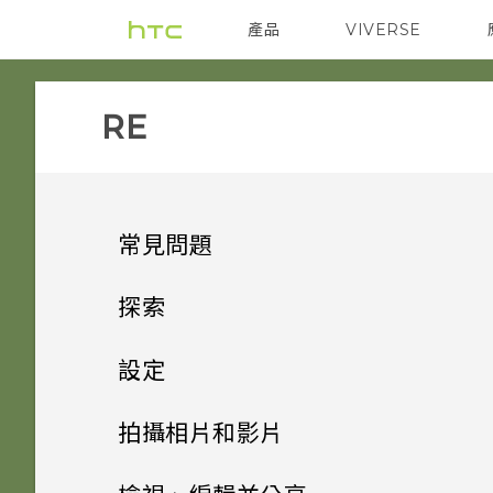
產品
VIVERSE
VIVE
智能手機
RE‎
常見問題
GETTING STARTED
探索
GETTING STARTED
RE 簡介
設定
在手機上下載及安裝 RE 應用程
式的需求為何？
第一次設定 RE
SD 卡
拍攝相片和影片
哪些裝置不相容於 RE 應用程
認識即時觀景窗