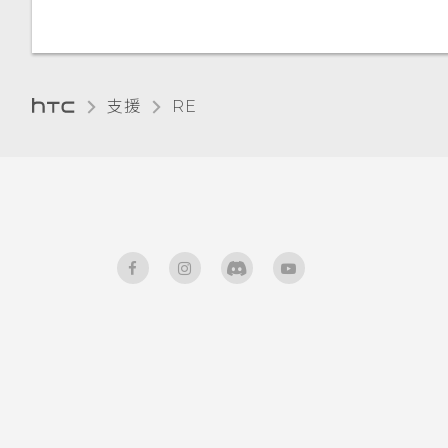
到特定的 Wi-Fi 網路？
為何 RE 應用程式中的即時觀景
如何避免未獲授權的裝置連接
窗有時斷斷續續？
至我的 RE？
支援
RE‎
RE 內建多少儲存空間？
如果手機已連接至藍牙裝置，
如何更換電池？
是否仍能連接至 RE？
為何我沒有碰到 RE 但裝置卻仍
為何每次使用 iOS 版的 RE 應
開機？
用程式時都需要手動將 RE 連
接至Wi-Fi 網路？
我要如何知道拍照或錄影時是否
正確對準主體？
我的智慧型裝置無法連接至
RE，我該怎麼做？
電池續航力未能達到建議的時
間。為何電力消耗如此快速？