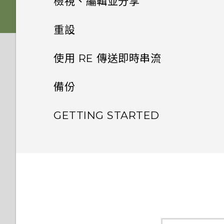
初次配對 RE 和手機
檢視、編輯並分享
電池
式？
檢視相片及影片
開啟或關閉超廣角
重設
連接 RE 和手機
防水保護
將 RE 與手機配對時，要如何知
道裝置清單中哪一個是我的
格式化記憶卡
依類型排序媒體
使用 RE 傳送即時串流
拍攝相片
探索基本和進階設定
RE 應用程式
RE？
關於即時串流
將 RE 恢復為原廠預設值
備份
從 RE 下載相片和影片
拍攝影片
檢查韌體更新
RE 應用程式偵測不到我的
手腕繫繩
RE。我該怎麼做？
將相片和影片備份至線上儲存
設定 RE 傳送即時串流
GETTING STARTED
分享相片和影片
拍攝慢動作影片
中斷 RE 和手機的連線
為何 RE 連線至手機時網際網路
空間
連線會斷斷續續？
在手機上下載及安裝 RE 應用
邀請聯絡人觀賞即時串流
將 RE 的媒體檔複製到電腦
製作縮時影片
程式的需求為何？
備份媒體檔
RE 是否支援 5GHz Wi-Fi？
錄製即時串流
刪除相片和影片
哪些裝置不相容於 RE 應用程
RE 支援哪些類型的 Wi-Fi 安全
式？
透過電子郵件或社交網路分享
移除魚眼特效
性？
即時串流