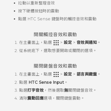
拉動以重新整理音效
按下硬體按鈕時的震動
點選
HTC Sense
鍵盤時的觸控音效和震動
開關觸控音效和震動
在
主畫面
上，點選
>
設定
>
音效與通知
。
從
系統
底下，選取想要開啟或關閉的選項。
關閉鍵盤音效和震動
在
主畫面
上，點選
>
設定
>
語言與鍵盤
。
點選
HTC Sense Input
。
點選
打字音效
，然後選取
無
關閉鍵盤音效。
清除
震動回應
選項，關閉鍵盤震動。