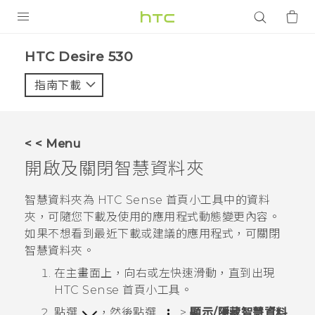
產品
HTC Desire 530‎
VIVE
指南下載
智能手機
G REIGNS
< < Menu
配件
開啟及關閉智慧資料夾
VIVERSE
智慧資料夾為
HTC Sense
首頁小工具中的資料
夾，可隨您下載及使用的應用程式動態變更內容。
應用程式
如果不想看到最近下載或建議的應用程式，可關閉
智慧資料夾。
支援服務
在
主畫面
上，向右或左快速滑動，直到出現
登入
HTC Sense
首頁小工具。
點選
，然後點選
>
顯示/隱藏智慧資料