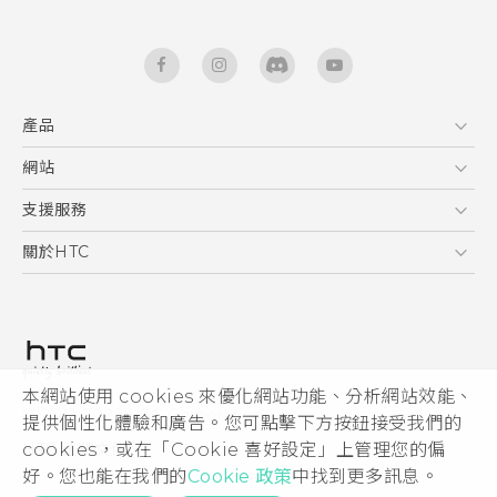
產品
5G
網站
快速入門手冊
智能手機
使用手冊
HTC Dev
支援服務
區塊鍊手機
HTC Research
服務中心
關於HTC
配件
產品有限保固說明
ESG
VIVE
公告欄
投資人
私隱政策
產品安全
本網站使用 cookies 來優化網站功能、分析網站效能、
© 2011-2026 HTC Corporation
提供個性化體驗和廣告。您可點擊下方按鈕接受我們的
加入HTC
HTC 法律文件
cookies，或在「Cookie 喜好設定」上管理您的偏
Security and Privacy Whitepaper
好。您也能在我們的
Cookie 政策
中找到更多訊息。