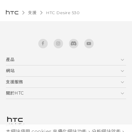
支援
HTC Desire 530‎
產品
5G
網站
快速入門手冊
智能手機
使用手冊
HTC Dev
支援服務
區塊鍊手機
HTC Research
服務中心
關於HTC
配件
產品有限保固說明
ESG
VIVE
公告欄
投資人
私隱政策
產品安全
本網站使用 cookies 來優化網站功能、分析網站效能、