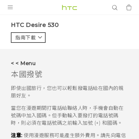
產品
HTC Desire 530‎
VIVE
指南下載
智能手機
G REIGNS
< < Menu
配件
本國撥號
VIVERSE
即使出國旅行，您也可以輕鬆撥電話給在國內的親
朋好友。
應用程式
當您在漫遊期間打電話給聯絡人時，手機會自動在
支援服務
號碼中加入國碼。但手動輸入要撥打的電話號碼
時，則必須在電話號碼之前輸入加號 (+) 和國碼。
登入
注意:
使用漫遊服務可能產生額外費用。請先向電信