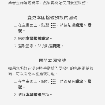
業者查詢漫遊費率，然後再開始使用漫遊服務。
變更本國撥號預設的國碼
在
主畫面
上，點選
，然後點選
設定
>
撥
號
。
點選
本國撥號設定
。
選取國家，然後點選
確定
。
關閉本國撥號
如果您偏好在漫遊時手動輸入要撥打的完整電話號
碼，可以關閉本國撥號功能。
在
主畫面
上，點選
，然後點選
設定
>
撥
號
。
清除
本國撥號
選項。