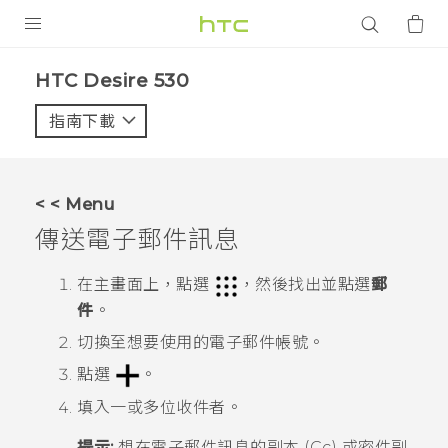
產品
HTC Desire 530‎
VIVE
指南下載
智能手機
G REIGNS
< < Menu
配件
傳送電子郵件訊息
VIVERSE
在
主畫面
上，點選
，然後找出並點選
郵
件
。
應用程式
切換至想要使用的電子郵件帳號。
支援服務
點選
。
登入
填入一或多位收件者。
提示:
想在電子郵件訊息的副本 (Cc) 或密件副