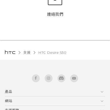
連絡我們
支援
HTC Desire 530‎
產品
5G
網站
快速入門手冊
智能手機
使用手冊
HTC Dev