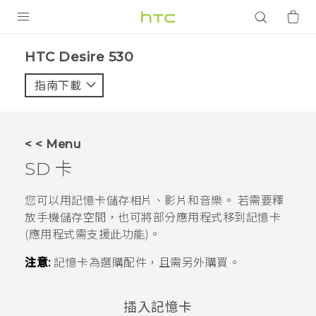
產品
HTC Desire 530‎
VIVE
指南下載
智能手機
G REIGNS
< < Menu
配件
SD 卡
VIVERSE
您可以用記憶卡儲存相片、影片和音樂。 若需要釋
放手機儲存空間，也可將部分應用程式移到記憶卡
應用程式
(應用程式需支援此功能)。
支援服務
注意:
記憶卡為選購配件，且需另外購買。
登入
插入記憶卡