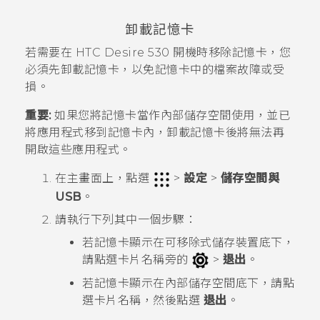
卸載記憶卡
若需要在
HTC Desire 530
開機時移除記憶卡，您
必須先卸載記憶卡，以免記憶卡中的檔案故障或受
損。
重要:
如果您將記憶卡當作內部儲存空間使用，並已
將應用程式移到記憶卡內，卸載記憶卡後將無法再
開啟這些應用程式。
在
主畫面
上，點選
>
設定
>
儲存空間與
USB
。
請執行下列其中一個步驟：
若記憶卡顯示在
可移除式儲存裝置
底下，
請點選卡片名稱旁的
>
退出
。
若記憶卡顯示在
內部儲存空間
底下，請點
選卡片名稱，然後點選
退出
。