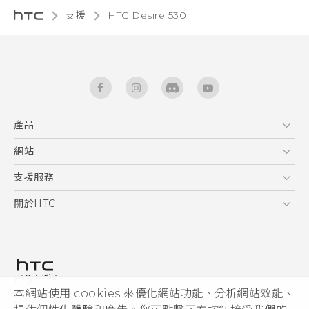
支援
HTC Desire 530‎
產品
5G
網站
快速入門手冊
智能手機
使用手冊
HTC Dev
支援服務
區塊鍊手機
HTC Research
服務中心
關於HTC
配件
產品有限保固說明
ESG
VIVE
公告欄
投資人
私隱政策
產品安全
本網站使用 cookies 來優化網站功能、分析網站效能、
© 2011-2026 HTC Corporation